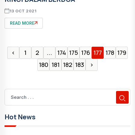
13 OCT 2021
READ MORE
‹
1
2
...
174
175
176
177
178
179
180
181
182
183
›
Hot News