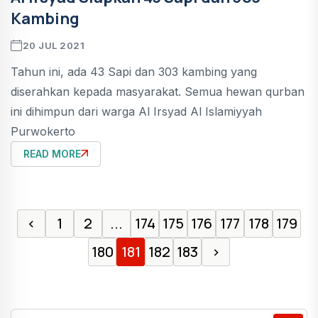
Kambing
20 JUL 2021
Tahun ini, ada 43 Sapi dan 303 kambing yang
diserahkan kepada masyarakat. Semua hewan qurban
ini dihimpun dari warga Al Irsyad Al Islamiyyah
Purwokerto
READ MORE
‹
1
2
...
174
175
176
177
178
179
180
181
182
183
›